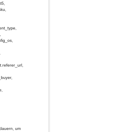
t5,
sku,
ent_type,
,
nfig_os,
,
t.referer_url,
l_buyer,
,
e,
 dauern, um