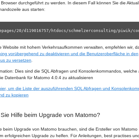
m Browser durchgeführt zu werden. In diesem Fall können Sie die Aktua
andozeile aus starten:
epages/20/d119016757/htdocs/schmelzerconsulting/piwik/co
e Website mit hohem Verkehrsaufkommen verwalten, empfehlen wir, d
ing vorübergehend zu deaktivieren und die Benutzeroberfläche in den
s zu versetzen
.
ormation: Dies sind die SQL Abfragen und Konsolenkommandos, welche 
e Datenbank für Matomo 4.0.4 zu aktualisieren
e hier, um die Liste der auszuführenden SQL Abfragen und Konsolenk
nd zu kopieren
Sie Hilfe beim Upgrade von Matomo?
fe beim Upgrade von Matomo brauchen, sind die Ersteller von Matomo 
m erfolgreichen Upgrade zu helfen. Für Anleitungen, best practises un