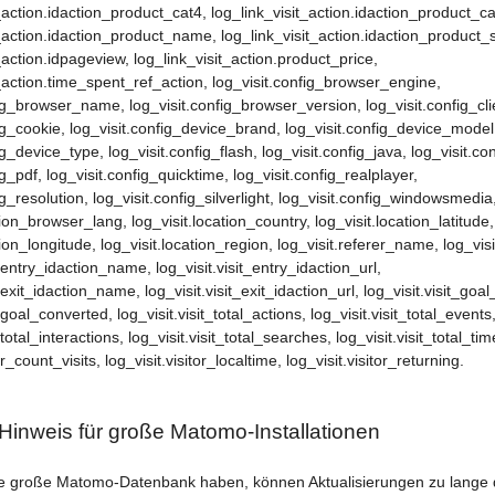
_action.idaction_product_cat4, log_link_visit_action.idaction_product_ca
t_action.idaction_product_name, log_link_visit_action.idaction_product_
_action.idpageview, log_link_visit_action.product_price,
t_action.time_spent_ref_action, log_visit.config_browser_engine,
fig_browser_name, log_visit.config_browser_version, log_visit.config_cli
fig_cookie, log_visit.config_device_brand, log_visit.config_device_model
ig_device_type, log_visit.config_flash, log_visit.config_java, log_visit.co
ig_pdf, log_visit.config_quicktime, log_visit.config_realplayer,
ig_resolution, log_visit.config_silverlight, log_visit.config_windowsmedia
tion_browser_lang, log_visit.location_country, log_visit.location_latitude,
tion_longitude, log_visit.location_region, log_visit.referer_name, log_visi
t_entry_idaction_name, log_visit.visit_entry_idaction_url,
t_exit_idaction_name, log_visit.visit_exit_idaction_url, log_visit.visit_goa
t_goal_converted, log_visit.visit_total_actions, log_visit.visit_total_events
_total_interactions, log_visit.visit_total_searches, log_visit.visit_total_tim
or_count_visits, log_visit.visitor_localtime, log_visit.visitor_returning.
 Hinweis für große Matomo-Installationen
e große Matomo-Datenbank haben, können Aktualisierungen zu lange