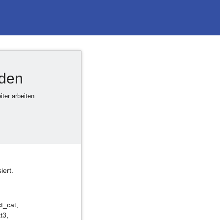
rden
ter arbeiten
iert.
t_cat,
t3,