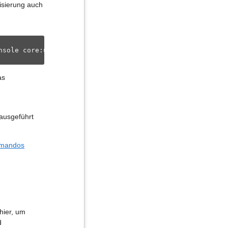
lisierung auch
nsole core:update
as
ausgeführt
ommandos
hier, um
d